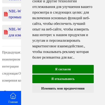
cookie и другие технологии
отслеживания для улучшения вашего
NBL-WQ-CL-4A Онлайн-датчик остаточного хлора
просмотра в следующих целях:
для
промышленного класса.pdf
включения основных функций веб-
сайта
,
чтобы обеспечить лучший
опыт на веб-сайте
,
чтобы измерить
NBL-WQ-CL-4S Серия Онлайн-датчик качества воды
ваш интерес к нашим продуктам и
для измерения остаточного хлора.pdf
услугам и персонализировать
маркетинговое взаимодействие.
,
чтобы показывать рекламу которая
Предыдущая:
Анализ ошибок эксплуатации онлайн-измерителя pH на
более релевантна для вас.
.
инженерном уровне: от принципа измерения до системной
интеграции
Я согласен
следующая:
Онлайн-руководство по выбору и монтажу системы
Я отказываюсь
измерения концентрации взвешенных твердых частиц ила
Изменить мои предпочтения
Связанные рекомендации
Главная
Email
WhatsApp
КОНТАКТ
Проекты Arduino с датчиком мутности: когда использовать промышленный датчик RS485
2026-08-08