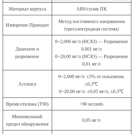
Материал корпуса
ABS/сплав ПК
Метод постоянного напряжения
Измерение Принцип
(трехэлектродная система)
0~2,000 мг/л (HClO) — Разрешение
Диапазон и
0,001 мг/л
разрешение
0~20,00 мг/л (HClO) — Разрешение
0,01 мг/л
0~2,000 мг/л: ±5% от показания,
Accuracy
±0,3℃
0~20,00 мг/л: ±0,05 мг/л, ±0,3℃
Время отклика (T90)
<90 seconds
Минимальный
0,05 мг/л
предел обнаружения