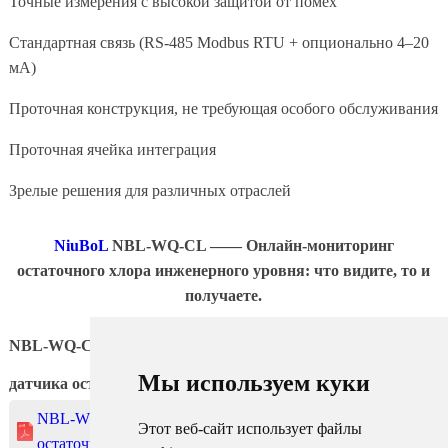
Точные измерения с высокой защитой от помех
Стандартная связь (RS-485 Modbus RTU + опционально 4–20
мА)
Проточная конструкция, не требующая особого обслуживания
Проточная ячейка интеграция
Зрелые решения для различных отраслей
NiuBoL
NBL-WQ-CL —— Онлайн-мониторинг
остаточного хлора инженерного уровня: что видите, то и
получаете.
NBL-WQ-CL
Датчик качества воды
Онлайн-данные
Мы используем куки
датчика остаточного хлора Лист
NBL-WQ-CL Датчик качества воды Онлайн-датчик
Этот веб-сайт использует файлы
остаточного хлора.pdf