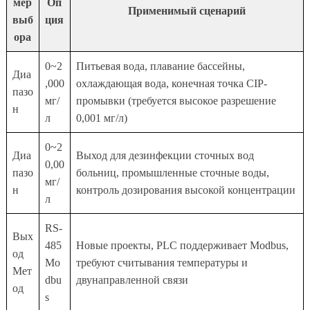
мер
Оп
Применимый сценарий
выб
ция
ора
0~2
Питьевая вода, плавание бассейны,
Диа
,000
охлаждающая вода, конечная точка CIP-
пазо
мг/
промывки (требуется высокое разрешение
н
л
0,001 мг/л)
0~2
Диа
Выход для дезинфекции сточных вод
0,00
пазо
больниц, промышленные сточные воды,
мг/
н
контроль дозирования высокой концентрации
л
RS-
Вых
485
Новые проекты, PLC поддерживает Modbus,
од
Mo
требуют считывания температуры и
Мет
dbu
двунаправленной связи
од
s