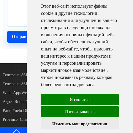
Этот веб-сайт использует файлы
cookie и другие технологии
отслеживания для улучшения вашего
просмотра в следующих целях:
для
включения основных функций веб-
сайта
,
чтобы обеспечить лучший
опыт на веб-сайте
,
чтобы измерить
ваш интерес к нашим продуктам и
услугам и персонализировать
маркетинговое взаимодействие.
,
Телефон:+8615367865107
чтобы показывать рекламу которая
Телефон:+8618073152920
более релевантна для вас.
.
WhatsApp/WeChat：+8615367865107
Я согласен
Адрес:Room 102, District D, Houhu Industrial
TiKToK
Park, Yuelu District, Changsha City, Hunan
Я отказываюсь
Province, China
Изменить мои предпочтения