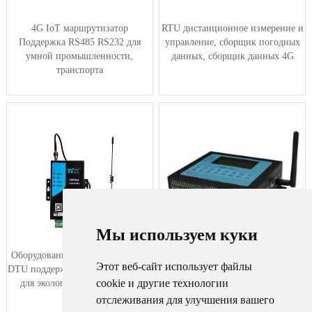
4G IoT маршрутизатор
RTU дистанционное измерение и
Поддержка RS485 RS232 для
управление, сборщик погодных
умной промышленности,
данных, сборщик данных 4G
транспорта
Мы используем куки
Оборудование для сбора данных
Сборщик данных RTU использует
Этот веб-сайт использует файлы
DTU поддерживает RS232/RS485,
сотовую сеть для подключения
cookie и другие технологии
для экологии, метеорологии
сетевых устройств и устройств с
п···
отслеживания для улучшения вашего