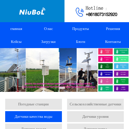
главная
О нас
Продукты
Решения
Кейсы
Загрузки
Блоги
Контакты
Погодные станции
Сельскохозяйственные датчики
Датчики качества воды
Датчики уровня
Датчики дождя
Датчики ветра