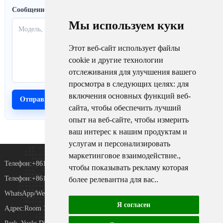
Сообщение
Мы используем куки
Этот веб-сайт использует файлы
cookie и другие технологии
отслеживания для улучшения вашего
просмотра в следующих целях:
для
включения основных функций веб-
сайта
,
чтобы обеспечить лучший
опыт на веб-сайте
,
чтобы измерить
ваш интерес к нашим продуктам и
услугам и персонализировать
маркетинговое взаимодействие.
,
Телефон:+8615367865107
чтобы показывать рекламу которая
Телефон:+8618073152920
более релевантна для вас.
.
WhatsApp/WeChat：+8615367865107
Я согласен
Адрес:Room 102, District D, Houhu Industrial
TiKToK