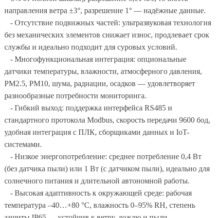
направления ветра ±3°, разрешение 1° — надёжные данные.
- Отсутствие подвижных частей: ультразвуковая технология
без механических элементов снижает износ, продлевает срок
службы и идеально подходит для суровых условий.
- Многофункциональная интеграция: опциональные
датчики температуры, влажности, атмосферного давления,
PM2.5, PM10, шума, радиации, осадков — удовлетворяет
разнообразные потребности мониторинга.
- Гибкий выход: поддержка интерфейса RS485 и
стандартного протокола Modbus, скорость передачи 9600 бод,
удобная интеграция с ПЛК, сборщиками данных и IoT-
системами.
- Низкое энергопотребление: среднее потребление 0,4 Вт
(без датчика пыли) или 1 Вт (с датчиком пыли), идеально для
солнечного питания и длительной автономной работы.
- Высокая адаптивность к окружающей среде: рабочая
температура –40…+80 °C, влажность 0–95% RH, степень
защиты IP65 — устойчив к ветру, дождю и пыли.