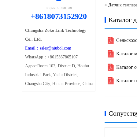
NiuBoL(Новый
Датчик темпер
горячая линия
+8618073152920
Каталог 
Changsha Zoko Link Technology
Co., Ltd.
Сельскох
Email：sales@niubol.com
Каталог 
WhatsApp：+8615367865107
Адрес:Room 102, District D, Houhu
Каталог 
Industrial Park, Yuelu District,
Каталог 
Changsha City, Hunan Province, China
Сопутств