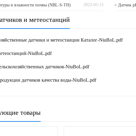
2022-05-15
)
атуры и влажности почвы (NBL-S-TH)
тестер
Датчик p
датчиков и метеостанций
озяйственные датчики и метеостанции Каталог-NiuBoL.pdf
метеостанций-NiuBoL.pdf
сельскохозяйственных датчиков-NiuBoL.pdf
продукции датчиков качества воды-NiuBoL.pdf
ующие товары