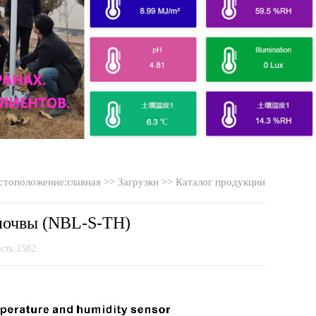
стоположение:
главная
>>
Загрузки
>>
Каталог продукции
почвы (NBL-S-TH)
сть:1582