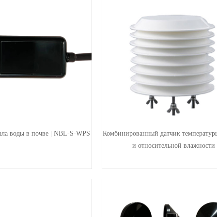
ала воды в почве | NBL-S-WPS
Комбинированный датчик температур
и относительной влажности