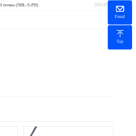
2022-05-15
H почвы (NBL-S-PH)
Email
Тоp