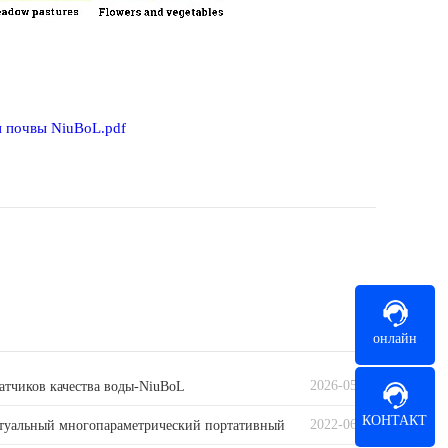
 почвы NiuBoL.pdf
онлайн
2026-05-12
датчиков качества воды-NiuBoL
КОНТАКТ
2022-06-10
туальный многопараметрический портативный