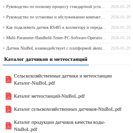
Руководство по полному процессу стандартной установки автоматической метеостанции NiuBoL
2026-01-29
Руководство по установке и обслуживанию компактной метеостанции
2026-01-29
Как подключить датчик RS485 к коллектору и передать данные на облачную платформу?
2026-01-29
Multi-Parameter-Handheld-Tester-PC-Software-Operation-Instructions
2026-01-29
Датчик NiuBoL взаимодействует с платформой akenza.io через протокол MQTT.
2026-01-29
Каталог датчиков и метеостанций
Сельскохозяйственные датчики и метеостанции
Каталог-NiuBoL.pdf
Каталог метеостанций-NiuBoL.pdf
Каталог сельскохозяйственных датчиков-NiuBoL.pdf
Каталог продукции датчиков качества воды-
NiuBoL.pdf