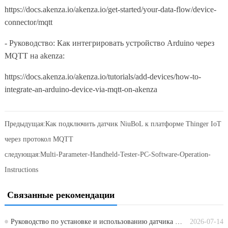
https://docs.akenza.io/akenza.io/get-started/your-data-flow/device-
connector/mqtt
- Руководство: Как интегрировать устройство Arduino через
MQTT на akenza:
https://docs.akenza.io/akenza.io/tutorials/add-devices/how-to-
integrate-an-arduino-device-via-mqtt-on-akenza
Предыдущая:
Как подключить датчик NiuBoL к платформе Thinger IoT
через протокол MQTT
следующая:
Multi-Parameter-Handheld-Tester-PC-Software-Operation-
Instructions
Связанные рекомендации
Руководство по установке и использованию датчика pH почвы NBL-S-PH
2026-07-14