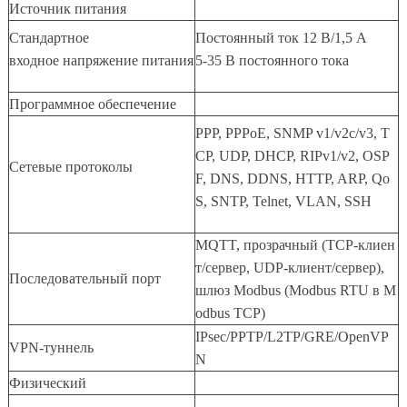
Источник питания
Стандартное
Постоянный ток 12 В/1,5 А
входное напряжение питания
5-35 В постоянного тока
Программное обеспечение
PPP, PPPoE, SNMP v1/v2c/v3, T
CP, UDP, DHCP, RIPv1/v2, OSP
Сетевые протоколы
F, DNS, DDNS, HTTP, ARP, Qo
S, SNTP, Telnet, VLAN, SSH
MQTT, прозрачный (TCP-клиен
т/сервер, UDP-клиент/сервер),
Последовательный порт
шлюз Modbus (Modbus RTU в M
odbus TCP)
IPsec/PPTP/L2TP/GRE/OpenVP
VPN-туннель
N
Физический