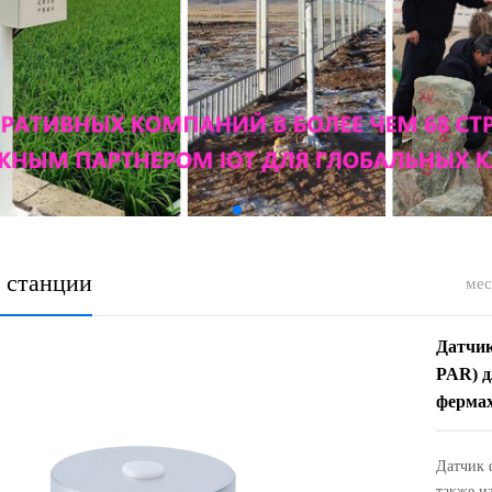
 станции
мес
Датчик
PAR) д
фермах
Датчик 
также и