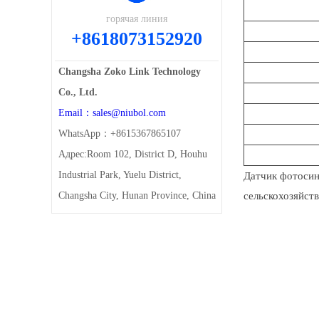
горячая линия
+8618073152920
Changsha Zoko Link Technology
Co., Ltd.
Email：sales@niubol.com
WhatsApp：+8615367865107
Адрес:Room 102, District D, Houhu
Industrial Park, Yuelu District,
Датчик фотосин
Changsha City, Hunan Province, China
сельскохозяйст