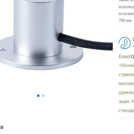
использ
излучен
700 нм,
Email:
Q
+Почти
страна
высоко
удовле
задач.
станда
я