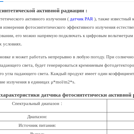
синтетической активной радиации :
тетического активного излучения (
датчик PAR
), также известный 
я измерения фотосинтетического эффективного излучения естествен
зовании, его можно напрямую подключать к цифровым вольтметрам и
 условиях.
ановке и может работать непрерывно в любую погоду. При солнечн
падающего света, будет генерироваться кремниевым фотодетекторо
го угла падающего света. Каждый продукт имеет один коэффициен
ние излучения в единицах μ*mol/m2*s.
 характеристики датчика фотосинтетически активной 
Спектральный диапазон：
Диапазон:
Источник питания:
Выход: