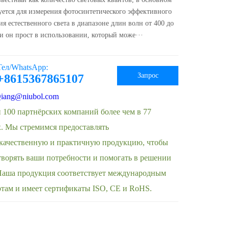
уется для измерения фотосинтетического эффективного
ия естественного света в диапазоне длин волн от 400 до
 и он прост в использовании, который може···
Тел/WhatsApp:
Запрос
+8615367865107
iang@niubol.com
 100 партнёрских компаний более чем в 77
х. Мы стремимся предоставлять
качественную и практичную продукцию, чтобы
творять ваши потребности и помогать в решении
 Наша продукция соответствует международным
ртам и имеет сертификаты ISO, CE и RoHS.