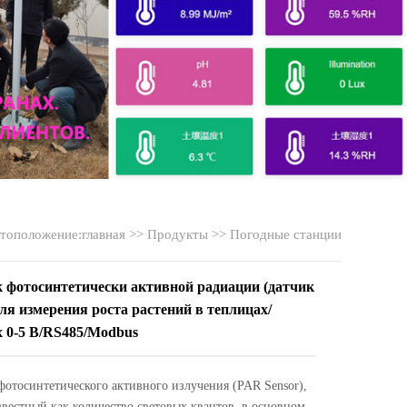
тоположение:
главная
>>
Продукты
>>
Погодные станции
 фотосинтетически активной радиации (датчик
ля измерения роста растений в теплицах/
 0-5 В/RS485/Modbus
фотосинтетического активного излучения (PAR Sensor),
звестный как количество световых квантов, в основном