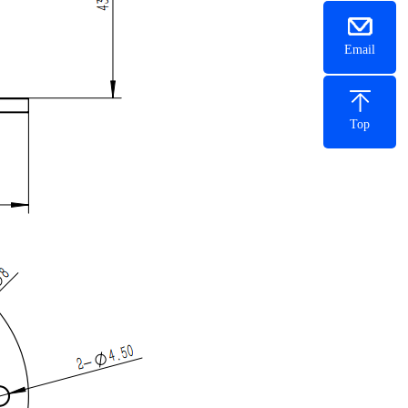
Email
Тоp