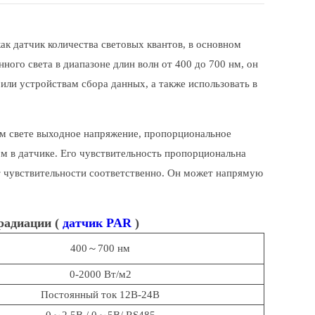
как датчик количества световых квантов, в основном
ного света в диапазоне длин волн от 400 до 700 нм, он
ли устройствам сбора данных, а также использовать в
ом свете выходное напряжение, пропорциональное
м в датчике. Его чувствительность пропорциональна
т чувствительности соответственно. Он может напрямую
радиации (
датчик PAR
)
400～700 нм
0-2000 Вт/м2
Постоянный ток 12В-24В
0～2.5В / 0～5В/ RS485