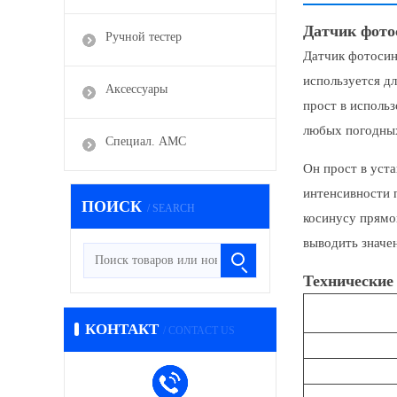
Датчик фото
Ручной тестер
Датчик фотосин
используется дл
Аксессуары
прост в исполь
любых погодных
Специал. АМС
Он прост в уст
интенсивности 
ПОИСК
/ SEARCH
косинусу прямо
выводить значе
Технические
КОНТАКТ
/ CONTACT US