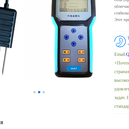
облегча
стабиль
Этот пр
Email:
Q
+Почти
страна
высоко
удовле
задач.
станда
я