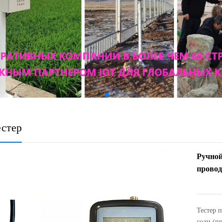
естер
Ручной
провод
Тестер 
соли (п