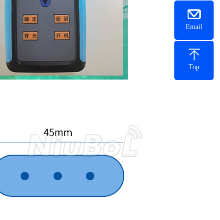
Email
Тоp