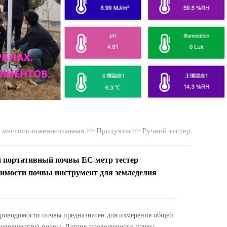
местоположение:
главная
>>
Продукты
>>
Ручной тестер
 портативный почвы EC метр тестер
имости почвы инструмент для земледелия
проводимости почвы предназначен для измерения общей
роводимости) почвы. Датчик проводимости почвы