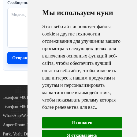
Сообщение
Мы используем куки
Этот веб-сайт использует файлы
cookie и другие технологии
отслеживания для улучшения вашего
просмотра в следующих целях:
для
включения основных функций веб-
сайта
,
чтобы обеспечить лучший
опыт на веб-сайте
,
чтобы измерить
ваш интерес к нашим продуктам и
услугам и персонализировать
маркетинговое взаимодействие.
,
Телефон:+8615367865107
чтобы показывать рекламу которая
Телефон:+8618073152920
более релевантна для вас.
.
WhatsApp/WeChat：+8615367865107
Я согласен
Адрес:Room 102, District D, Houhu Industrial
TiKToK
Park, Yuelu District, Changsha City, Hunan
Я отказываюсь