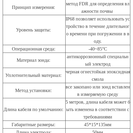
метод FDR для определения вл
Принцип измерения:
ажности почвы
IP68 позволяет использовать ус
тройство в течение длительног
Уровень защиты:
о времени при погружении в в
оду.
Операционная среда:
-40~85°С
антикоррозионный специальн
Материал зонда:
ый электрод
черная огнестойкая эпоксидная
Уплотнительный материал:
смола
все закопано или зонд вставлен
Метод установки:
в измеряемую среду
5 метров, длина кабеля может б
Длина кабеля по умолчанию:
ыть изменена в соответствии с
требованиями
Габаритные размеры:
45*15*135мм
Длина электрода:
50мм