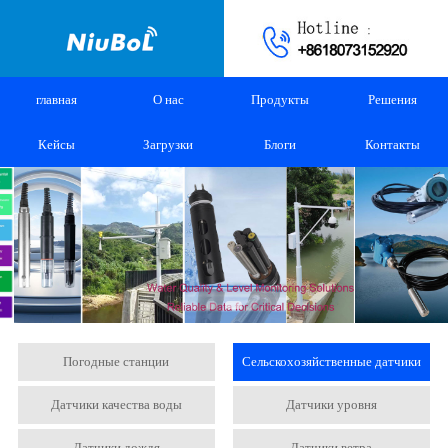
главная
О нас
Продукты
Решения
Кейсы
Загрузки
Блоги
Контакты
Погодные станции
Сельскохозяйственные датчики
Датчики качества воды
Датчики уровня
Датчики дождя
Датчики ветра