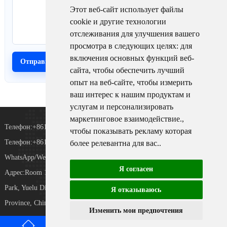
Этот веб-сайт использует файлы
cookie и другие технологии
отслеживания для улучшения вашего
просмотра в следующих целях:
для
включения основных функций веб-
сайта
,
чтобы обеспечить лучший
опыт на веб-сайте
,
чтобы измерить
ваш интерес к нашим продуктам и
услугам и персонализировать
маркетинговое взаимодействие.
,
Телефон:+8615367865107
чтобы показывать рекламу которая
Телефон:+8618073152920
более релевантна для вас.
.
WhatsApp/WeChat：+8615367865107
Я согласен
Адрес:Room 102, District D, Houhu Industrial
TiKToK
Park, Yuelu District, Changsha City, Hunan
Я отказываюсь
Province, China
Изменить мои предпочтения