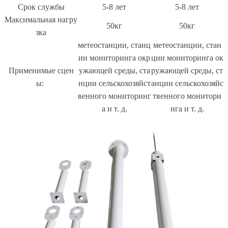
Срок службы
5-8 лет
5-8 лет
Максимальная нагру
50кг
50кг
зка
метеостанции, станц
метеостанции, стан
ии мониторинга окр
ции мониторинга ок
Применимые сцен
ужающей среды, ста
ружающей среды, ст
ы:
нции сельскохозяйст
анции сельскохозяйс
венного мониторинг
твенного монитори
а и т. д.
нга и т. д.