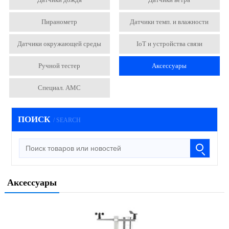
Пиранометр
Датчики темп. и влажности
Датчики окружающей среды
IoT и устройства связи
Ручной тестер
Аксессуары
Специал. АМС
ПОИСК
/ SEARCH
Аксессуары